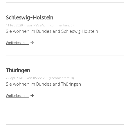
Schleswig-Holstein
11 Feb 2020
·
von IPZV e.V.
·
(Kommentare: 0)
Sie wohnen im Bundesland Schleswig-Holstein
Weiterlesen …
Thüringen
22 Apr 2020
·
von IPZV e.V.
·
(Kommentare: 0)
Sie wohnen im Bundesland Thüringen
Weiterlesen …