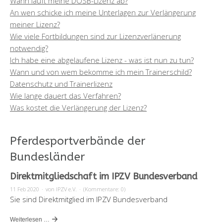
Wann läuft meine DOSB-Lizenz ab?
An wen schicke ich meine Unterlagen zur Verlängerung
meiner Lizenz?
Wie viele Fortbildungen sind zur Lizenzverlänerung
notwendig?
Ich habe eine abgelaufene Lizenz - was ist nun zu tun?
Wann und von wem bekomme ich mein Trainerschild?
Datenschutz und Trainerlizenz
Wie lange dauert das Verfahren?
Was kostet die Verlängerung der Lizenz?
Pferdesportverbände der
Bundesländer
Direktmitgliedschaft im IPZV Bundesverband
11 Feb 2020
·
von IPZV e.V.
·
(Kommentare: 0)
Sie sind Direktmitglied im IPZV Bundesverband
Weiterlesen …