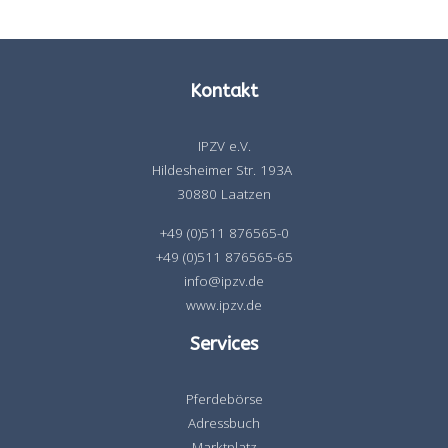
Kontakt
IPZV e.V.
Hildesheimer Str. 193A
30880 Laatzen
+49 (0)511 876565-0
+49 (0)511 876565-65
info@ipzv.de
www.ipzv.de
Services
Pferdebörse
Adressbuch
Marktplatz