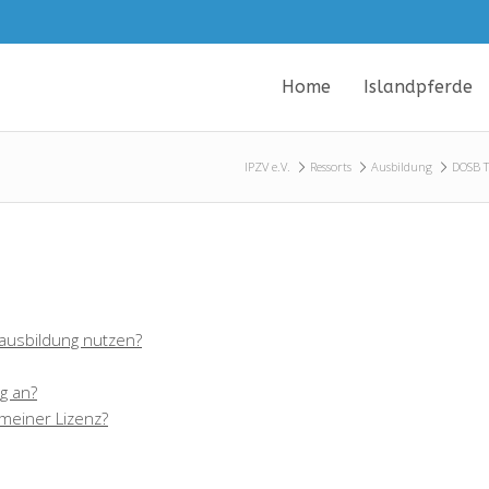
Home
Islandpferde
IPZV e.V.
Ressorts
Ausbildung
DOSB T
erausbildung nutzen?
g an?
meiner Lizenz?