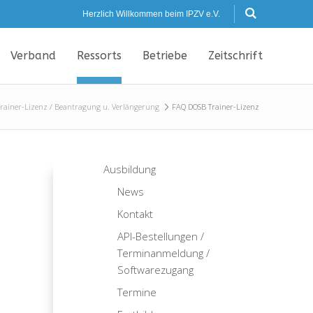
Herzlich Willkommen beim IPZV e.V.
Verband
Ressorts
Betriebe
Zeitschrift
rainer-Lizenz / Beantragung u. Verlängerung
FAQ DOSB Trainer-Lizenz
Ausbildung
News
Kontakt
API-Bestellungen /
Terminanmeldung /
Softwarezugang
Termine