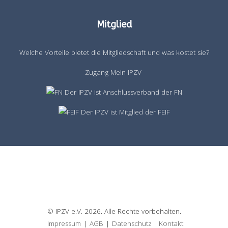
Mitglied
Welche Vorteile bietet die Mitgliedschaft und was kostet sie?
Zugang Mein IPZV
Der IPZV ist Anschlussverband der FN
Der IPZV ist Mitglied der FEIF
© IPZV e.V. 2026. Alle Rechte vorbehalten.
Impressum
|
AGB
|
Datenschutz
Kontakt