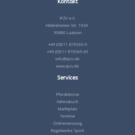
Kontakt
IPZV e.V.
Hildesheimer Str. 193A
30880 Laatzen
+49 (0)511 876565-0
+49 (0)511 876565-65
info@ipzv.de
www.ipzv.de
Services
Pferdebörse
Adressbuch
Marktplatz
Termine
Onlinenennung
Regelwerke Sport