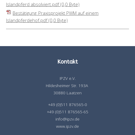
Islandpferd absolviert.pdf
(0,0 Byte)
Bestätigung_Praxisprojekt PWM auf einem
Islandpferdehof.pdf
(0,0 Byte)
Kontakt
IPZV e.V.
Hildesheimer Str. 193A
30880 Laatzen
+49 (0)511 876565-0
+49 (0)511 876565-65
info@ipzv.de
www.ipzv.de