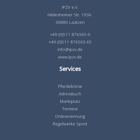
IPZV e.V.
Hildesheimer Str. 193A
30880 Laatzen
+49 (0)511 876565-0
+49 (0)511 876565-65
info@ipzv.de
www.ipzv.de
Services
Pferdebörse
Adressbuch
Marktplatz
Termine
Onlinenennung
Regelwerke Sport