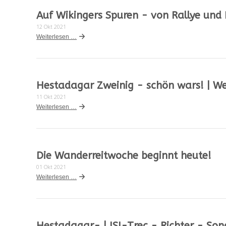
Auf Wikingers Spuren - von Rallye und 
12 Okt 2021
Weiterlesen …
Hestadagar Zweinig - schön wars! | W
11 Okt 2021
Weiterlesen …
Die Wanderreitwoche beginnt heute!
01 Okt 2021
Weiterlesen …
Hestadagar- | ISI-Trec - Richter - So