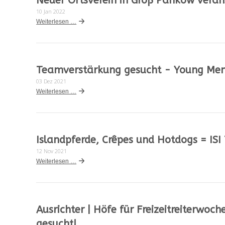
Neuer Ortsverein in Groß Pankow veran
10 Jan 2022
Weiterlesen …
Teamverstärkung gesucht - Young Mem
03 Dez 2021
Weiterlesen …
Islandpferde, Crêpes und Hotdogs = ISI
12 Nov 2021
Weiterlesen …
Ausrichter | Höfe für Freizeitreiterw
gesucht!