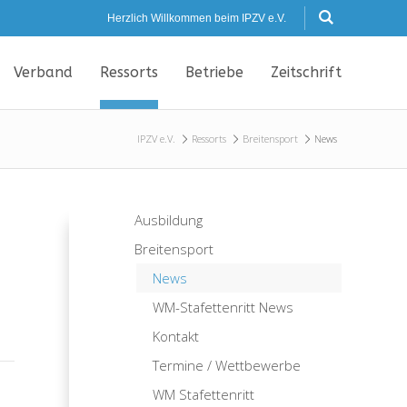
Herzlich Willkommen beim IPZV e.V.
Verband
Ressorts
Betriebe
Zeitschrift
IPZV e.V.
Ressorts
Breitensport
News
Ausbildung
Breitensport
News
WM-Stafettenritt News
Kontakt
Termine / Wettbewerbe
WM Stafettenritt