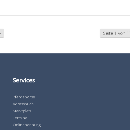
»
Seite 1 von 1
Services
Pferdebörse
Adressbuch
Marktplatz
Termine
Onlinenennung