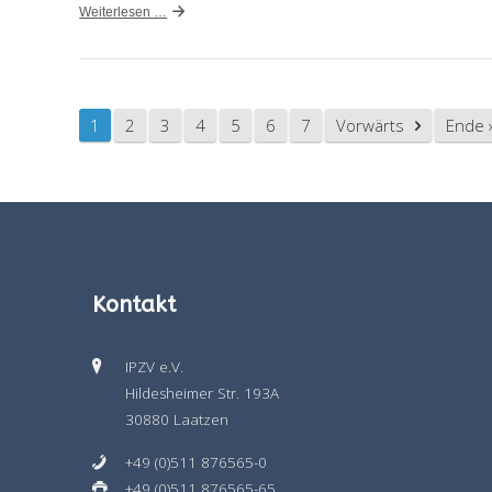
Weiterlesen …
1
2
3
4
5
6
7
Vorwärts
Ende 
Kontakt
IPZV e.V.
Hildesheimer Str. 193A
30880 Laatzen
+49 (0)511 876565-0
+49 (0)511 876565-65