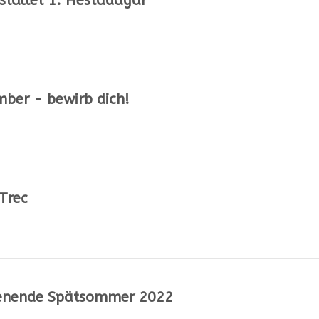
staltet 1. Hestadagar
ber - bewirb dich!
 Trec
ochenende Spätsommer 2022