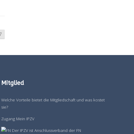
7
Mitglied
Welche Vorteile bietet die Mitgliedschaft und was kostet
sie?
Zugang Mein IPZV
Der IPZV ist Anschlussverband der FN