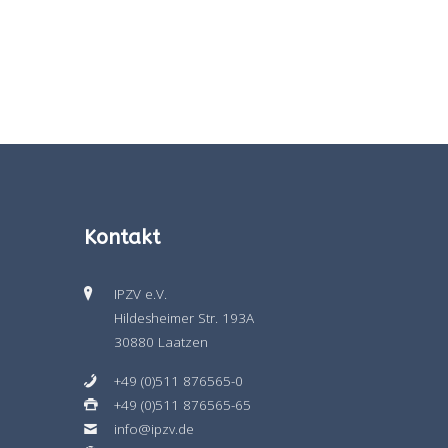
Kontakt
IPZV e.V.
Hildesheimer Str. 193A
30880 Laatzen
+49 (0)511 876565-0
+49 (0)511 876565-65
info@ipzv.de