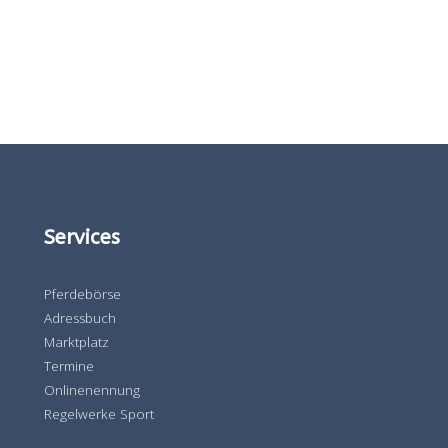
Services
Pferdebörse
Adressbuch
Marktplatz
Termine
Onlinenennung
Regelwerke Sport