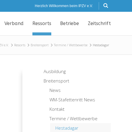
Herzlich Willkommen beim IPZV e.V.
Verband
Ressorts
Betriebe
Zeitschrift
ZV e.V.
Ressorts
Breitensport
Termine / Wettbewerbe
Hestadagar
Ausbildung
Breitensport
News
WM-Stafettenritt News
Kontakt
Termine / Wettbewerbe
Hestadagar