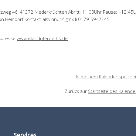
weg 46, 41372 Niederkrüchten Abritt: 11:00Uhr Pause: ~12:45
ion Heindorf Kontakt: alsvinnur@gmx.li 0179-5947145
 Adresse
www.islandpferde-hs.de
.
In meinem Kalender speiche
Zurück zur
Startseite des Kalende
Services