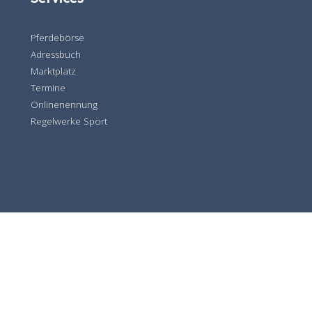
Pferdebörse
Adressbuch
Marktplatz
Termine
Onlinenennung
Regelwerke Sport