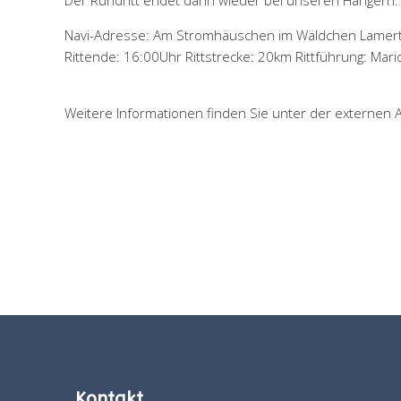
Der Rundritt endet dann wieder bei unseren Hängern.
Navi-Adresse: Am Stromhäuschen im Wäldchen Lamertz
Rittende: 16:00Uhr Rittstrecke: 20km Rittführung: Mar
Weitere Informationen finden Sie unter der externen
Kontakt