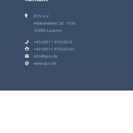
IPZV e.V.
Hildesheimer Str. 193A
30880 Laatzen
+49 (0)511 876565-0
+49 (0)511 876565-65
info@ipzv.de
www.ipzv.de