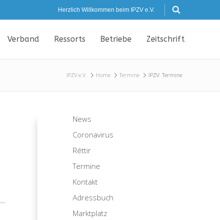
Herzlich Willkommen beim IPZV e.V.
Verband
Ressorts
Betriebe
Zeitschrift
IPZV e.V.
Home
Termine
IPZV: Termine
News
Coronavirus
Réttir
Termine
Kontakt
Adressbuch
Marktplatz