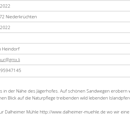
.2022
72 Niederkrüchten
.2022
n Heindorf
nur@gmx.li
795947145
uns in der Nähe des Jägerhofes. Auf schönen Sandwegen erobern 
en Blick auf die Naturpflege treibenden wild lebenden Islandpfe
zur Dalheimer Mühle http://www.dalheimer-muehle.de wo wir eine