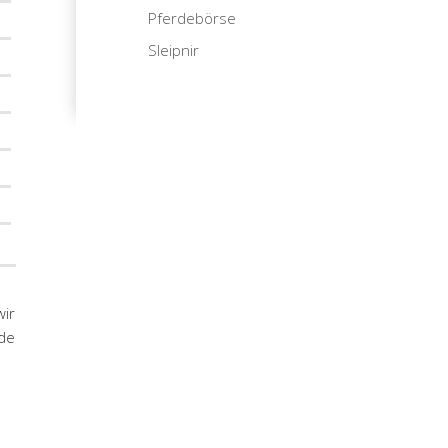
Pferdebörse
Sleipnir
wir
rde