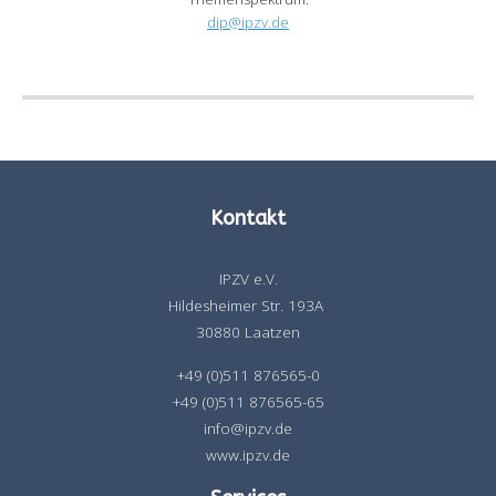
dip@ipzv.de
Kontakt
IPZV e.V.
Hildesheimer Str. 193A
30880 Laatzen
+49 (0)511 876565-0
+49 (0)511 876565-65
info@ipzv.de
www.ipzv.de