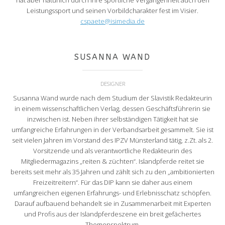
hat aber natürlich durch ihre sportliche Vergangenheit auch den
Leistungssport und seinen Vorbildcharakter fest im Visier.
cspaete@isimedia.de
SUSANNA WAND
DESIGNER
Susanna Wand wurde nach dem Studium der Slavistik Redakteurin
in einem wissenschaftlichen Verlag, dessen Geschäftsführerin sie
inzwischen ist. Neben ihrer selbständigen Tätigkeit hat sie
umfangreiche Erfahrungen in der Verbandsarbeit gesammelt. Sie ist
seit vielen Jahren im Vorstand des IPZV Münsterland tätig, z.Zt. als 2.
Vorsitzende und als verantwortliche Redakteurin des
Mitgliedermagazins „reiten & züchten“. Islandpferde reitet sie
bereits seit mehr als 35 Jahren und zählt sich zu den „ambitionierten
Freizeitreitern“. Für das DIP kann sie daher aus einem
umfangreichen eigenen Erfahrungs- und Erlebnisschatz schöpfen.
Darauf aufbauend behandelt sie in Zusammenarbeit mit Experten
und Profis aus der Islandpferdeszene ein breit gefächertes
Themenspektrum.