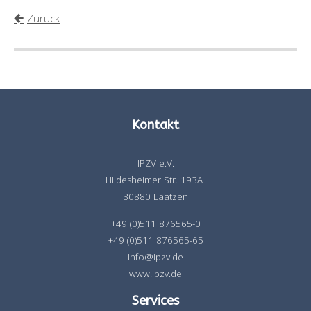
Zurück
Kontakt
IPZV e.V.
Hildesheimer Str. 193A
30880 Laatzen
+49 (0)511 876565-0
+49 (0)511 876565-65
info@ipzv.de
www.ipzv.de
Services