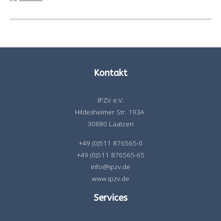
Kontakt
IPZV e.V.
Hildesheimer Str. 193A
30880 Laatzen
+49 (0)511 876565-0
+49 (0)511 876565-65
info@ipzv.de
www.ipzv.de
Services