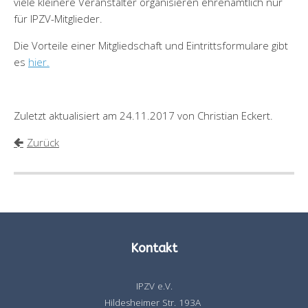
viele kleinere Veranstalter organisieren ehrenamtlich nur
für IPZV-Mitglieder.
Die Vorteile einer Mitgliedschaft und Eintrittsformulare gibt
es
hier.
Zuletzt aktualisiert am 24.11.2017 von Christian Eckert.
Zurück
Kontakt
IPZV e.V.
Hildesheimer Str. 193A