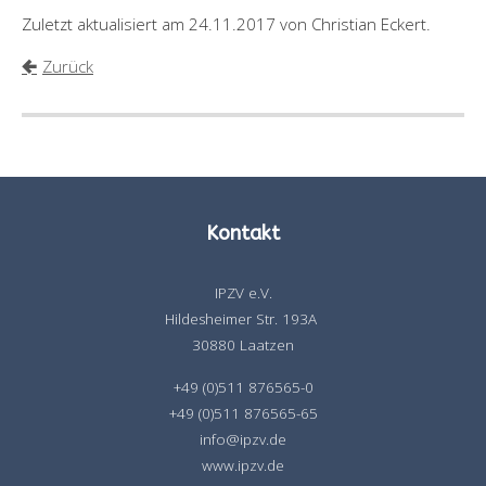
Zuletzt aktualisiert am 24.11.2017 von Christian Eckert.
Zurück
Kontakt
IPZV e.V.
Hildesheimer Str. 193A
30880 Laatzen
+49 (0)511 876565-0
+49 (0)511 876565-65
info@ipzv.de
www.ipzv.de