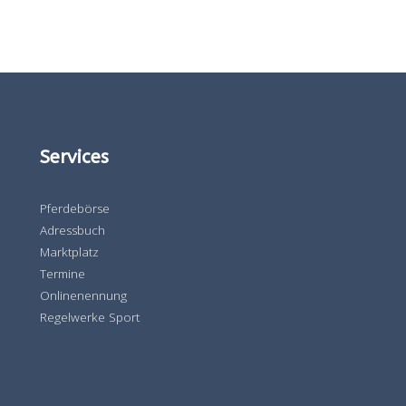
Services
Pferdebörse
Adressbuch
Marktplatz
Termine
Onlinenennung
Regelwerke Sport