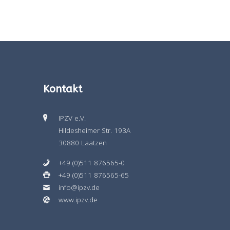
Kontakt
IPZV e.V.
Hildesheimer Str. 193A
30880 Laatzen
+49 (0)511 876565-0
+49 (0)511 876565-65
info@ipzv.de
www.ipzv.de