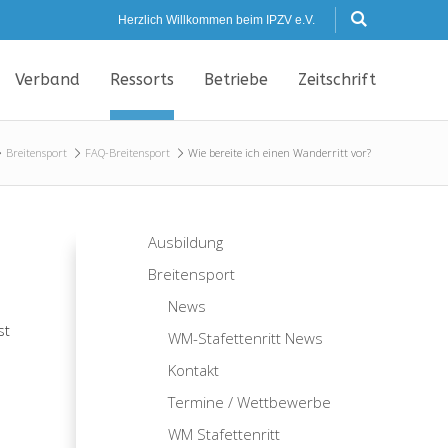
Herzlich Willkommen beim IPZV e.V.
Verband
Ressorts
Betriebe
Zeitschrift
Breitensport
FAQ-Breitensport
Wie bereite ich einen Wanderritt vor?
Ausbildung
Breitensport
News
st
WM-Stafettenritt News
Kontakt
Termine / Wettbewerbe
WM Stafettenritt