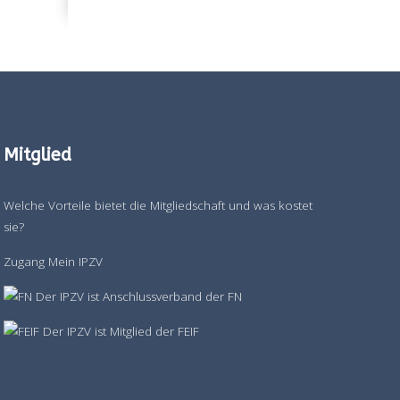
Mitglied
Welche Vorteile bietet die Mitgliedschaft und was kostet
sie?
Zugang Mein IPZV
Der IPZV ist Anschlussverband der FN
Der IPZV ist Mitglied der FEIF