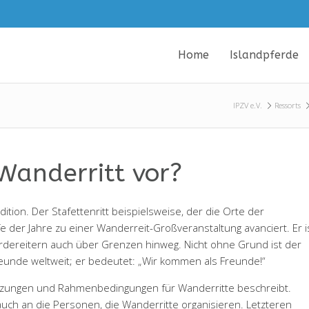
Home
Islandpferde
IPZV e.V.
Ressorts
 Wanderritt vor?
ition. Der Stafettenritt beispielsweise, der die Orte der
e der Jahre zu einer Wanderreit-Großveranstaltung avanciert. Er i
rdereitern auch über Grenzen hinweg. Nicht ohne Grund ist der
eunde weltweit; er bedeutet: „Wir kommen als Freunde!“
setzungen und Rahmenbedingungen für Wanderritte beschreibt.
uch an die Personen, die Wanderritte organisieren. Letzteren