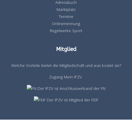
Adressbuch
Marktplatz
Termine
Onlinenennung
Regelwerke Sport
Mitglied
Welche Vorteile bietet die Mitgliedschaft und was kostet sie?
Zugang Mein IPZV
Der IPZV ist Anschlussverband der FN
Der IPZV ist Mitglied der FEIF