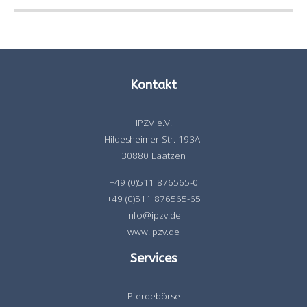
Kontakt
IPZV e.V.
Hildesheimer Str. 193A
30880 Laatzen
+49 (0)511 876565-0
+49 (0)511 876565-65
info@ipzv.de
www.ipzv.de
Services
Pferdebörse