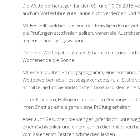
Die Wettervorhersagen für den 09. und 10.05.2015 ver
auch im Vorfeld Ihre gute Laune nicht verderben und fa
Mit Festzelt, welches uns von der freiwilligen Feuerweh
die Prüfungen stattfinden sollten, waren die Ausricht
Regenschauer gut gewappnet.
Doch der Wettergott hatte ein Erbarmen mit uns und 
Wochenende die Sonne.
Mit einem bunten Prüfungsprogramm, einer Verbindung
Wettbewerben des Hestadagarkonzepts, (u.a. Staffelvie
Schnitzeljagd im Gelände) hatten Groß und Klein eine
Unter Isländern, Haflingern, deutschen Reitponys und
Ihren Shetties eine eigene kleine Prüfung erhalten.
Aber auch Besucher, die weniger „pferdisch“ unterwe
einem Schwenker und einem kühlen Bier, mit einen he
vom Italiener im Festzelt schmecken lassen.