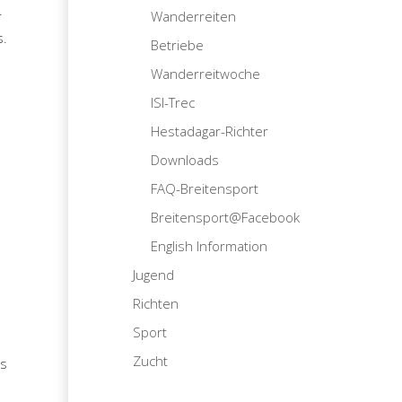
r
Wanderreiten
s.
Betriebe
Wanderreitwoche
ISI-Trec
Hestadagar-Richter
Downloads
FAQ-Breitensport
Breitensport@Facebook
English Information
Jugend
Richten
Sport
Zucht
is