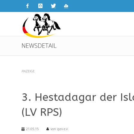
NEWSDETAIL
ANZEIGE
3. Hestadagar der Is
(LV RPS)
21.05.15
von ipzv e.v.