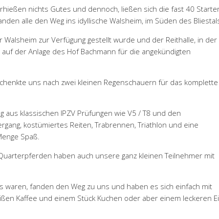
hießen nichts Gutes und dennoch, ließen sich die fast 40 Starte
nden alle den Weg ins idyllische Walsheim, im Süden des Bliestal
r Walsheim zur Verfügung gestellt wurde und der Reithalle, in der
er auf der Anlage des Hof Bachmann für die angekündigten
schenkte uns nach zwei kleinen Regenschauern für das komplette
 aus klassischen IPZV Prüfungen wie V5 / T8 und den
rgang, kostümiertes Reiten, Trabrennen, Triathlon und eine
 Menge Spaß.
 Quarterpferden haben auch unsere ganz kleinen Teilnehmer mit
gs waren, fanden den Weg zu uns und haben es sich einfach mit
ißen Kaffee und einem Stück Kuchen oder aber einem leckeren E