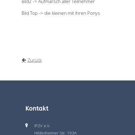
Bild2 -> Aufmarsch aller Teilnehmer
Bild Top -> die kleinen mit Ihren Ponys
Zurück
Kontakt
IPZV e.V.
Hildesheimer Str. 193A