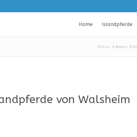
Home
Islandpferde
IPZV e.V.
Ressorts
Br
landpferde von Walsheim