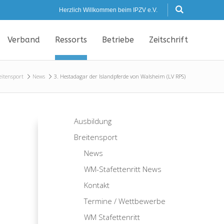
Herzlich Willkommen beim IPZV e.V.
Verband
Ressorts
Betriebe
Zeitschrift
eitensport
News
3. Hestadagar der Islandpferde von Walsheim (LV RPS)
Ausbildung
Breitensport
News
WM-Stafettenritt News
Kontakt
Termine / Wettbewerbe
WM Stafettenritt