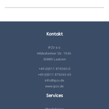
Kontakt
IPZV e.V.
Hildesheimer Str. 193A
30880 Laatzen
+49 (0)511 876565-0
+49 (0)511 876565-65
info@ipzv.de
www.ipzv.de
Services