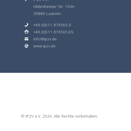
Hildesheimer Str. 193A
30880 Laatzen
+49 (0)511 876565-0
+49 (0)511 876565-65
info@ipzv.de
www.ipzv.de
© IPZV e.V. 2026. Alle Rechte vorbehalten.