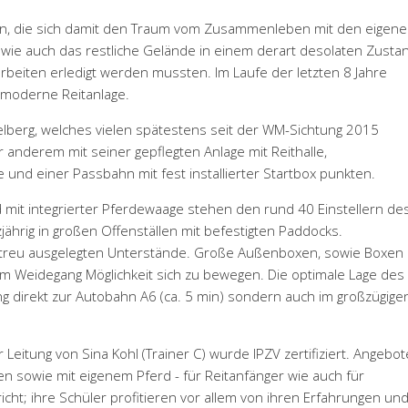
en, die sich damit den Traum vom Zusammenleben mit den eigen
wie auch das restliche Gelände in einem derart desolaten Zustan
beiten erledigt werden mussten. Im Laufe der letzten 8 Jahre
e moderne Reitanlage.
berg, welches vielen spätestens seit der WM-Sichtung 2015
r anderem mit seiner gepflegten Anlage mit Reithalle,
e und einer Passbahn mit fest installierter Startbox punkten.
d mit integrierter Pferdewaage stehen den rund 40 Einstellern de
hrig in großen Offenställen mit befestigten Paddocks.
instreu ausgelegten Unterstände. Große Außenboxen, sowie Boxen
m Weidegang Möglichkeit sich zu bewegen. Die optimale Lage des
ng direkt zur Autobahn A6 (ca. 5 min) sondern auch im großzügige
 Leitung von Sina Kohl (Trainer C) wurde IPZV zertifiziert. Angebo
n sowie mit eigenem Pferd - für Reitanfänger wie auch für
rricht; ihre Schüler profitieren vor allem von ihren Erfahrungen un