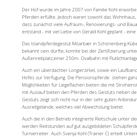
Der Hof wurde im Jahre 2007 von Familie Kohl erworb
Pferden erfüllte. Jedoch waren sowohl das Wohnhaus, 
dass zunächst viele Aufräum-, Renovierungs- und Bauar
entstand - mit viel Liebe von Gerald Kohl geplant - ein
Das Islandpferdegestüt Móarbær in Schönenberg-Kübel
bekannt sein dürfte, konnte bei der Zertifizierung unte
Außenreitplatz,einer 250m- Ovalbahn mit Flutlichtanlag
Auch ein überdachter Longierzirkel, sowie ein Laufban
Hofes zur Verfügung. Die Pensionspferde stehen ganzjä
Möglichkeiten für Liegeflächen bieten die mit Strohe
mit Auslauf bieten den Pferden des Gestüts neben de
Gestüts zeigt sich nicht nur in der sehr guten Anbindu
Ausreitgelände, welches viel Abwechslung bietet.
Auch die in den Betrieb integrierte Reitschule unter der
werden Reitstunden auf gut ausgebildeten Schulpferde
Turnierreiter. Auch Svenja Kohl (Trainer C) erteilt Unte