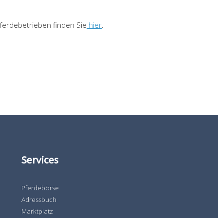
pferdebetrieben finden Sie
hier
.
Services
Pferdebörse
Adressbuch
Marktplatz