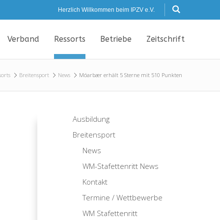
Herzlich Willkommen beim IPZV e.V.
Verband
Ressorts
Betriebe
Zeitschrift
sorts
Breitensport
News
Móarbær erhält 5 Sterne mit 510 Punkten
Ausbildung
Breitensport
News
WM-Stafettenritt News
Kontakt
Termine / Wettbewerbe
WM Stafettenritt