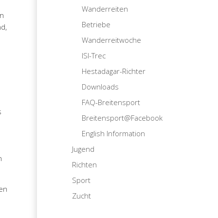
Wanderreiten
en
Betriebe
d,
Wanderreitwoche
ISI-Trec
Hestadagar-Richter
Downloads
FAQ-Breitensport
s
Breitensport@Facebook
English Information
Jugend
n
Richten
Sport
ten
Zucht
d