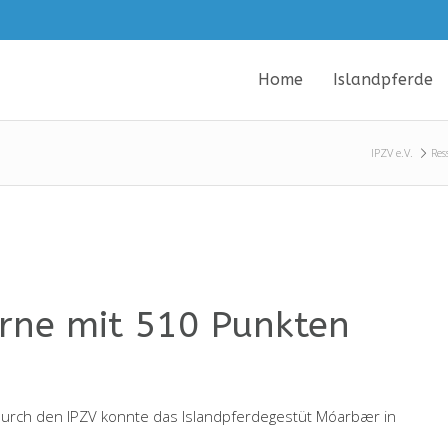
Home
Islandpferde
IPZV e.V.
Res
rne mit 510 Punkten
durch den IPZV konnte das Islandpferdegestüt Móarbær in