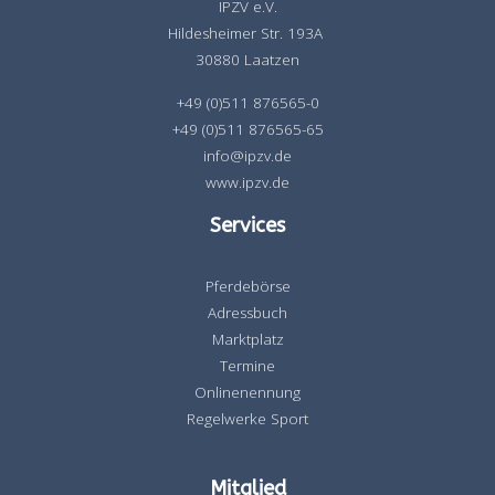
IPZV e.V.
Hildesheimer Str. 193A
30880 Laatzen
+49 (0)511 876565-0
+49 (0)511 876565-65
info@ipzv.de
www.ipzv.de
Services
Pferdebörse
Adressbuch
Marktplatz
Termine
Onlinenennung
Regelwerke Sport
Mitglied