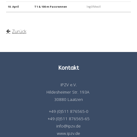
10. April
T1 & 100 m Passrennen
Ingólfshvoll
Zurück
Kontakt
IPZV e.V.
Hildesheimer Str. 193A
30880 Laatzen
+49 (0)511 876565-0
+49 (0)511 876565-65
info@ipzv.de
www.ipzv.de