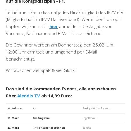
auf die Königsdisziplin - F1.
Teilnehmen kann diesmal jedes Direktmitglied des IPZV e.V.
(Mitgliedschaft im IPZV Dachverband). Wer in den Lostopf
hüpfen will, kann sich
hier
anmelden. Die Angabe von
Vorname, Nachname und E-Mail ist ausreichend.
Die Gewinner werden am Donnerstag, den 25.02. um
12:00 Uhr ermittelt und umgehend per E-Mail
benachrichtigt.
Wir wüschen viel Spaß & viel Glück!
Das sind die kommenden Events, alle anzuschauen
über
Alendis TV
ab 14,99 Euro:
25. Februar
F1
Samkipahöllin - Sprettur
11. März
Gæðingafimi
Ingólfshvoll
20. März
PP1 & 150m Passrennen
Selfoss