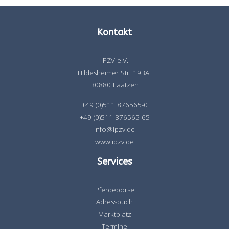
Kontakt
IPZV e.V.
Hildesheimer Str. 193A
30880 Laatzen
+49 (0)511 876565-0
+49 (0)511 876565-65
info@ipzv.de
www.ipzv.de
Services
Pferdebörse
Adressbuch
Marktplatz
Termine