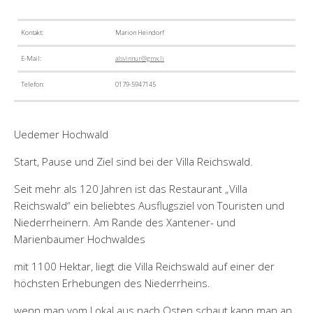
Kontakt:
Marion Heindorf
E-Mail:
alsvinnur@gmx.li
Telefon:
0179-5947145
Uedemer Hochwald
Start, Pause und Ziel sind bei der Villa Reichswald.
Seit mehr als 120 Jahren ist das Restaurant „Villa
Reichswald“ ein beliebtes Ausflugsziel von Touristen und
Niederrheinern. Am Rande des Xantener- und
Marienbaumer Hochwaldes
mit 1100 Hektar, liegt die Villa Reichswald auf einer der
höchsten Erhebungen des Niederrheins.
wenn man vom Lokal aus nach Osten schaut kann man an