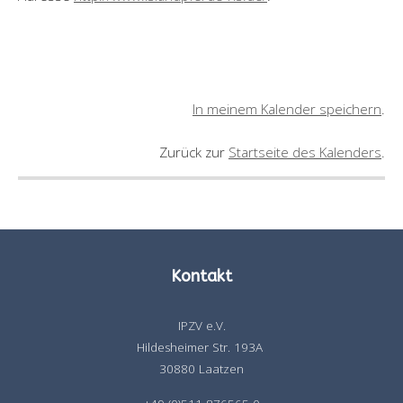
In meinem Kalender speichern
.
Zurück zur
Startseite des Kalenders
.
Kontakt
IPZV e.V.
Hildesheimer Str. 193A
30880 Laatzen