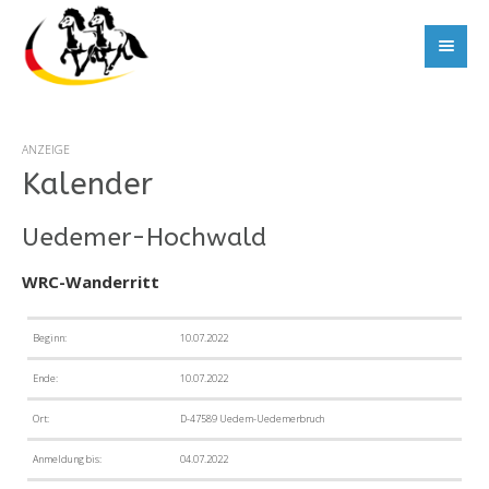
ANZEIGE
Kalender
Uedemer-Hochwald
WRC-Wanderritt
Beginn:
10.07.2022
Ende:
10.07.2022
Ort:
D-47589 Uedem-Uedemerbruch
Anmeldung bis:
04.07.2022