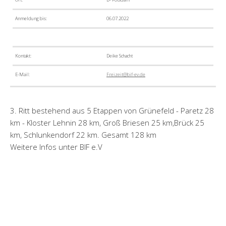
Anmeldung bis:
06.07.2022
Kontakt:
Deike Schacht
E-Mail:
Freizeit@bif-ev.de
3. Ritt bestehend aus 5 Etappen von Grünefeld - Paretz 28
km - Kloster Lehnin 28 km, Groß Briesen 25 km,Brück 25
km, Schlunkendorf 22 km. Gesamt 128 km
Weitere Infos unter BIF e.V