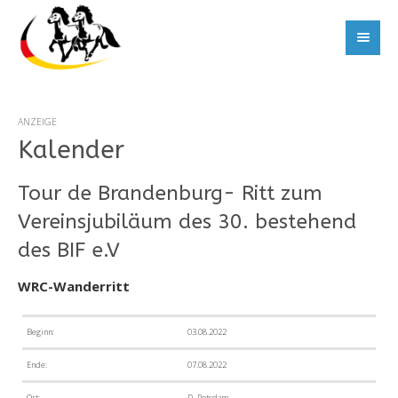
ANZEIGE
Kalender
Tour de Brandenburg- Ritt zum
Vereinsjubiläum des 30. bestehend
des BIF e.V
WRC-Wanderritt
Beginn:
03.08.2022
Ende:
07.08.2022
Ort:
D- Potsdam