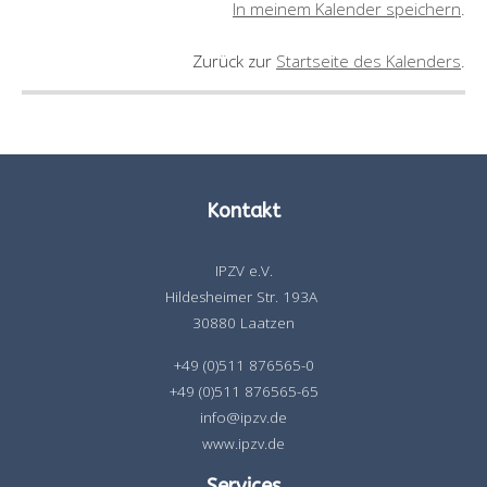
In meinem Kalender speichern
.
Zurück zur
Startseite des Kalenders
.
Kontakt
IPZV e.V.
Hildesheimer Str. 193A
30880 Laatzen
+49 (0)511 876565-0
+49 (0)511 876565-65
info@ipzv.de
www.ipzv.de
Services