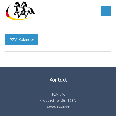
IPZV-Kalender
Kontakt
IPZV e.V.
Hildesheimer Str. 193A
30880 Laatzen