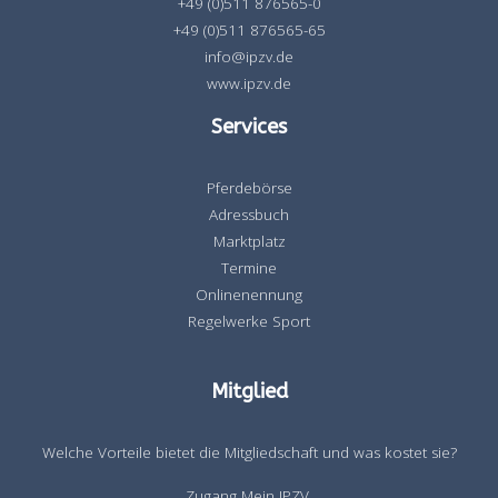
+49 (0)511 876565-0
+49 (0)511 876565-65
info@ipzv.de
www.ipzv.de
Services
Pferdebörse
Adressbuch
Marktplatz
Termine
Onlinenennung
Regelwerke Sport
Mitglied
Welche Vorteile bietet die Mitgliedschaft und was kostet sie?
Zugang Mein IPZV