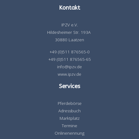
Kontakt
IPZV e.V.
Hildesheimer Str. 193A
30880 Laatzen
+49 (0)511 876565-0
+49 (0)511 876565-65
info@ipzv.de
www.ipzv.de
Services
Pferdebörse
Adressbuch
Marktplatz
Termine
Onlinenennung