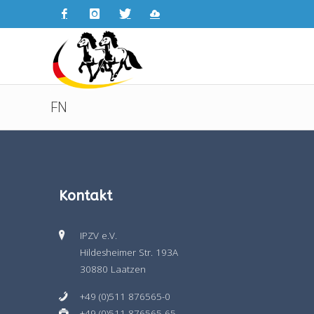
FN
Kontakt
IPZV e.V.
Hildesheimer Str. 193A
30880 Laatzen
+49 (0)511 876565-0
+49 (0)511 876565-65