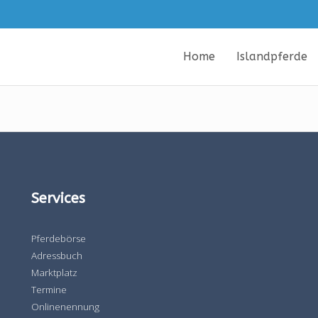
Home
Islandpferde
Services
Pferdebörse
Adressbuch
Marktplatz
Termine
Onlinenennung