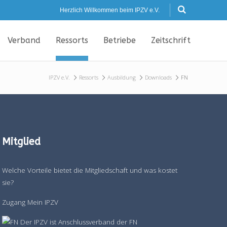
Herzlich Willkommen beim IPZV e.V.
Verband
Ressorts
Betriebe
Zeitschrift
IPZV e.V.
Ressorts
Ausbildung
Downloads
FN
Mitglied
Welche Vorteile bietet die Mitgliedschaft und was kostet
sie?
Zugang Mein IPZV
Der IPZV ist Anschlussverband der FN