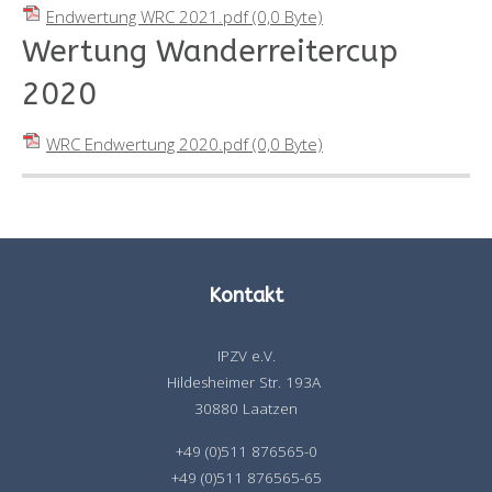
Endwertung WRC 2021.pdf
(0,0 Byte)
Wertung Wanderreitercup
2020
WRC Endwertung 2020.pdf
(0,0 Byte)
Kontakt
IPZV e.V.
Hildesheimer Str. 193A
30880 Laatzen
+49 (0)511 876565-0
+49 (0)511 876565-65