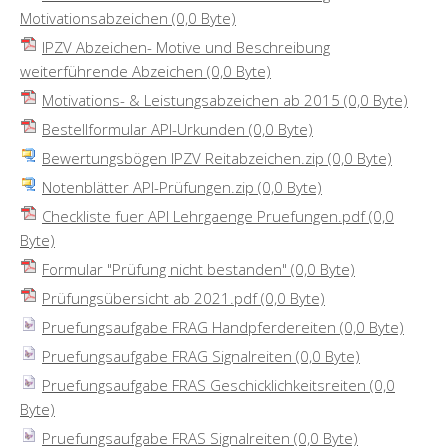
Motivationsabzeichen
(0,0 Byte)
IPZV Abzeichen- Motive und Beschreibung
weiterführende Abzeichen
(0,0 Byte)
Motivations- & Leistungsabzeichen ab 2015
(0,0 Byte)
Bestellformular API-Urkunden
(0,0 Byte)
Bewertungsbögen IPZV Reitabzeichen.zip
(0,0 Byte)
Notenblätter API-Prüfungen.zip
(0,0 Byte)
Checkliste fuer API Lehrgaenge Pruefungen.pdf
(0,0
Byte)
Formular "Prüfung nicht bestanden"
(0,0 Byte)
Prüfungsübersicht ab 2021.pdf
(0,0 Byte)
Pruefungsaufgabe FRAG Handpferdereiten
(0,0 Byte)
Pruefungsaufgabe FRAG Signalreiten
(0,0 Byte)
Pruefungsaufgabe FRAS Geschicklichkeitsreiten
(0,0
Byte)
Pruefungsaufgabe FRAS Signalreiten
(0,0 Byte)