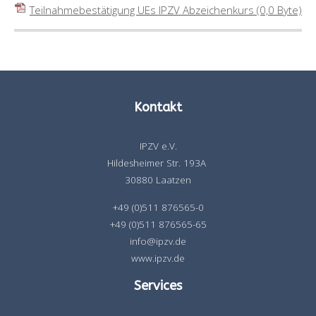
Teilnahmebestätigung UEs IPZV Abzeichenkurs
(0,0 Byte)
Kontakt
IPZV e.V.
Hildesheimer Str. 193A
30880 Laatzen
+49 (0)511 876565-0
+49 (0)511 876565-65
info@ipzv.de
www.ipzv.de
Services