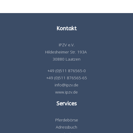
Kontakt
IPZV e.V.
Hildesheimer Str. 193A
30880 Laatzen
+49 (0)511 876565-0
+49 (0)511 876565-65
info@ipzv.de
www.ipzv.de
Services
Pferdebörse
Adressbuch