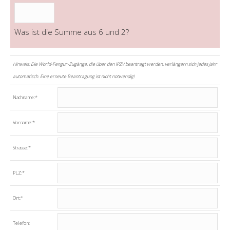
Was ist die Summe aus 6 und 2?
Hinweis: Die World-Fengur-Zugänge, die über den IPZV beantragt werden, verlängern sich jedes Jahr
automatisch. Eine erneute Beantragung ist nicht notwendig!
Nachname:
*
Vorname:
*
Strasse:
*
PLZ:
*
Ort:
*
Telefon: