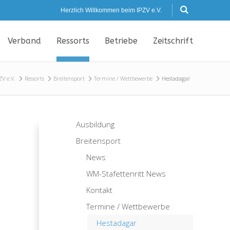
Herzlich Willkommen beim IPZV e.V.
Verband
Ressorts
Betriebe
Zeitschrift
ZV e.V.
Ressorts
Breitensport
Termine / Wettbewerbe
Hestadagar
Ausbildung
Breitensport
News
WM-Stafettenritt News
Kontakt
Termine / Wettbewerbe
Hestadagar