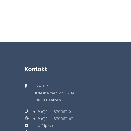
Kontakt
IPZV e.V.
Hildesheimer Str. 193A
30880 Laatzen
+49 (0)511 876565-0
+49 (0)511 876565-65
info@ipzv.de