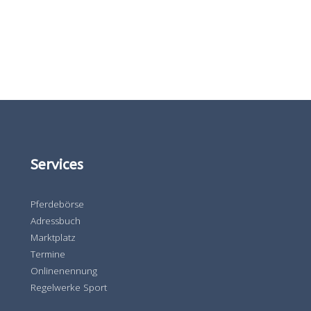
Services
Pferdebörse
Adressbuch
Marktplatz
Termine
Onlinenennung
Regelwerke Sport