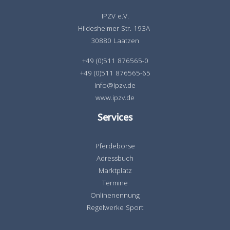
IPZV e.V.
Hildesheimer Str. 193A
30880 Laatzen
+49 (0)511 876565-0
+49 (0)511 876565-65
info@ipzv.de
www.ipzv.de
Services
Pferdebörse
Adressbuch
Marktplatz
Termine
Onlinenennung
Regelwerke Sport