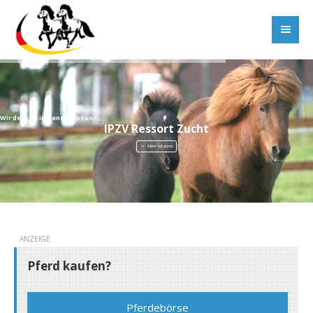
Wir denken in Generationen
IPZV Ressort Zucht
Mehr erfahren
ANZEIGE
Pferd kaufen?
Pferdebörse