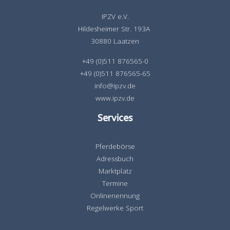
IPZV e.V.
Hildesheimer Str. 193A
30880 Laatzen
+49 (0)511 876565-0
+49 (0)511 876565-65
info@ipzv.de
www.ipzv.de
Services
Pferdebörse
Adressbuch
Marktplatz
Termine
Onlinenennung
Regelwerke Sport