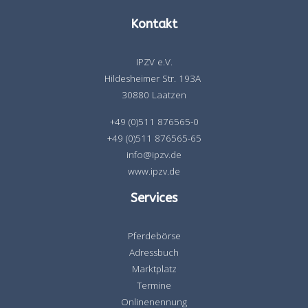
Kontakt
IPZV e.V.
Hildesheimer Str. 193A
30880 Laatzen
+49 (0)511 876565-0
+49 (0)511 876565-65
info@ipzv.de
www.ipzv.de
Services
Pferdebörse
Adressbuch
Marktplatz
Termine
Onlinenennung