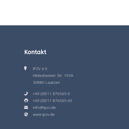
Kontakt
IPZV e.V.
Hildesheimer Str. 193A
30880 Laatzen
+49 (0)511 876565-0
+49 (0)511 876565-65
info@ipzv.de
www.ipzv.de