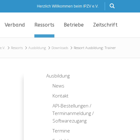
Herzlich Willkommen beim IPZV e.V.
Verband
Ressorts
Betriebe
Zeitschrift
e.V.
Ressorts
Ausbildung
Downloads
Ressort Ausbildung: Trainer
Ausbildung
News
Kontakt
API-Bestellungen /
Terminanmeldung /
Softwarezugang
Termine