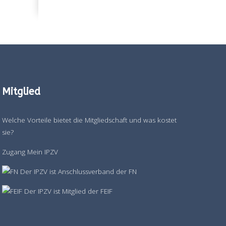
Mitglied
Welche Vorteile bietet die Mitgliedschaft und was kostet
sie?
Zugang Mein IPZV
Der IPZV ist Anschlussverband der FN
Der IPZV ist Mitglied der FEIF