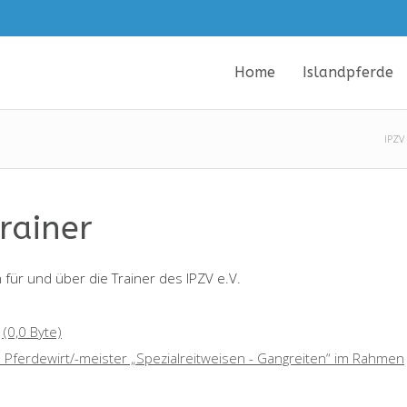
Home
Islandpferde
IPZV 
rainer
n für und über die Trainer des IPZV e.V.
g
(0,0 Byte)
Pferdewirt/-meister „Spezialreitweisen - Gangreiten“ im Rahmen