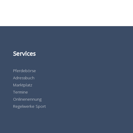
Services
Pferdebörse
Adressbuch
Marktplatz
Termine
Onlinenennung
Regelwerke Sport