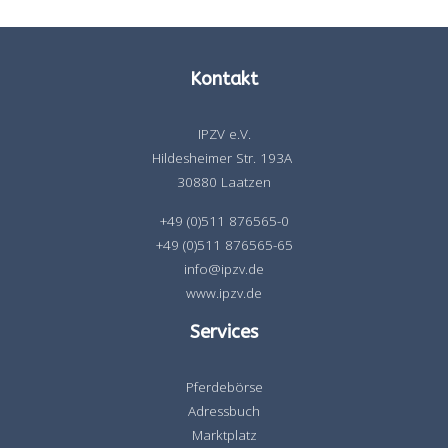
Kontakt
IPZV e.V.
Hildesheimer Str. 193A
30880 Laatzen
+49 (0)511 876565-0
+49 (0)511 876565-65
info@ipzv.de
www.ipzv.de
Services
Pferdebörse
Adressbuch
Marktplatz