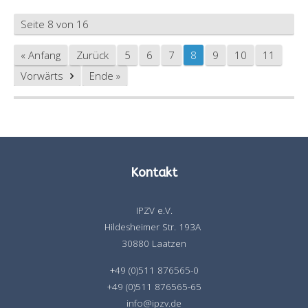
Seite 8 von 16
« Anfang
Zurück
5
6
7
8
9
10
11
Vorwärts
Ende »
Kontakt
IPZV e.V.
Hildesheimer Str. 193A
30880 Laatzen
+49 (0)511 876565-0
+49 (0)511 876565-65
info@ipzv.de